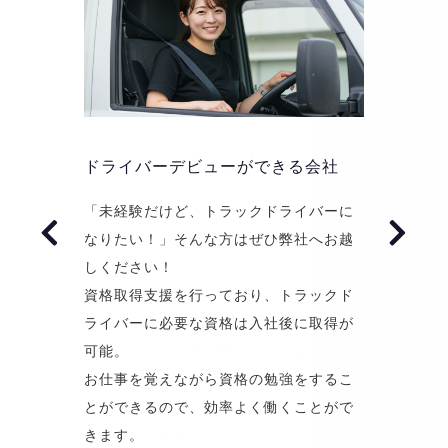
しっかりとしたワークライフバラン
雰囲気の良い職場環境
ドライバーデビューができる会社
しっかりとしたワークライフバラン
雰囲気の良い職場環境
ス
ス
“株式会社FORCE ONE（フォースワ
「未経験だけど、トラックドライバーに
“株式会社FORCE ONE（フォースワ
ン）”には、若いスタッフも多数在籍して
なりたい！」そんな方はぜひ弊社へお越
ン）”には、若いスタッフも多数在籍して
弊社はさまざまな業務を行っているた
弊社はさまざまな業務を行っているた
おります。
しください！
おります。
め、自分の時間に合わせてお仕事をする
め、自分の時間に合わせてお仕事をする
世代が近いため堅苦しい空気感はなく、
資格取得支援を行っており、トラックド
世代が近いため堅苦しい空気感はなく、
ことができます。
ことができます。
とても雰囲気が良いのが特徴です。
ライバーに必要な資格は入社後に取得が
とても雰囲気が良いのが特徴です。
時間の自己管理が必要となりますが、あ
時間の自己管理が必要となりますが、あ
上下関係よりも横の長い繋がりを大切に
可能。
上下関係よりも横の長い繋がりを大切に
とはプライベートとの両立が可能。
とはプライベートとの両立が可能。
しているので、スタッフ同士の仲も良
お仕事を覚えながら資格の勉強をするこ
しているので、スタッフ同士の仲も良
働く時間と自分の時間、メリハリを付け
働く時間と自分の時間、メリハリを付け
く、事務所で顔を合わせれば和気あいあ
とができるので、効率よく働くことがで
く、事務所で顔を合わせれば和気あいあ
て働きたい方にぴったりです！
て働きたい方にぴったりです！
いとした雰囲気で談笑。
きます。
いとした雰囲気で談笑。